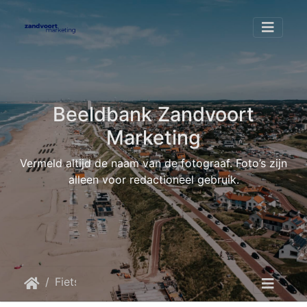
Beeldbank Zandvoort
Marketing
Vermeld altijd de naam van de fotograaf. Foto’s zijn
alleen voor redactioneel gebruik.
Fietsen
ginoer-GinaGanz-2