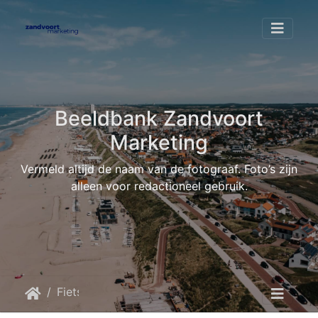
Beeldbank Zandvoort
Marketing
Vermeld altijd de naam van de fotograaf. Foto’s zijn
alleen voor redactioneel gebruik.
Fietsen
Fietsen © Brothers United Still005