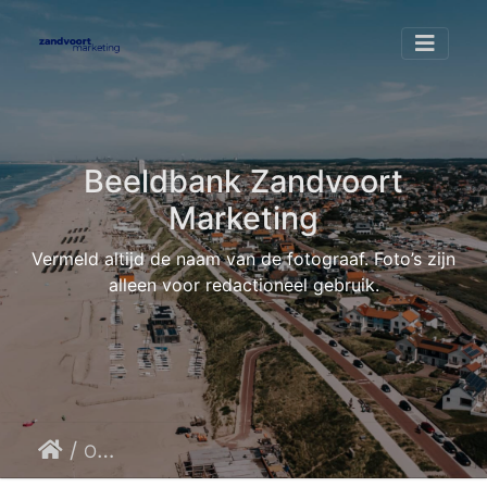
Beeldbank Zandvoort
Marketing
Vermeld altijd de naam van de fotograaf. Foto’s zijn
alleen voor redactioneel gebruik.
/
Over