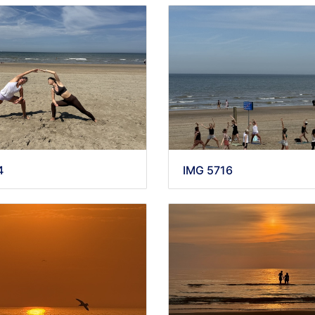
IMG 5716
4