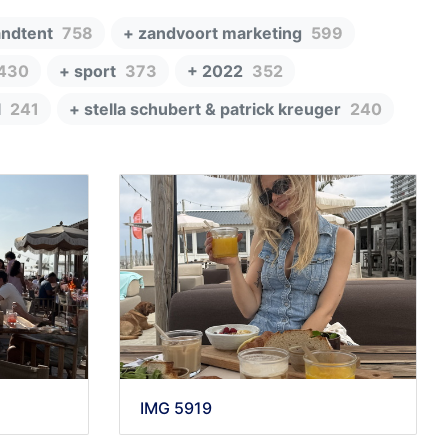
andtent
758
+ zandvoort marketing
599
430
+ sport
373
+ 2022
352
l
241
+ stella schubert & patrick kreuger
240
IMG 5919