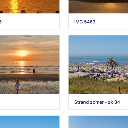
6
IMG 5463
5
Strand zomer - zk 34