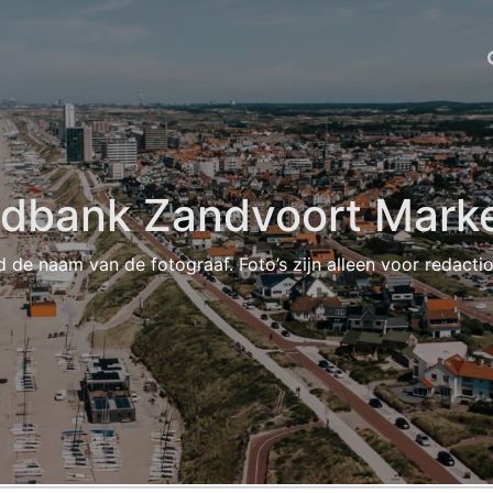
ldbank Zandvoort Marke
d de naam van de fotograaf. Foto’s zijn alleen voor redacti