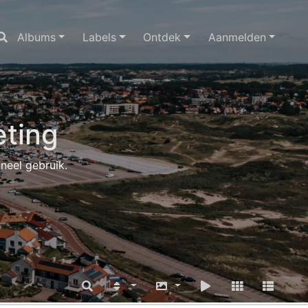
Albums
Labels
Ontdek
Aanmelden
ting
oneel gebruik.