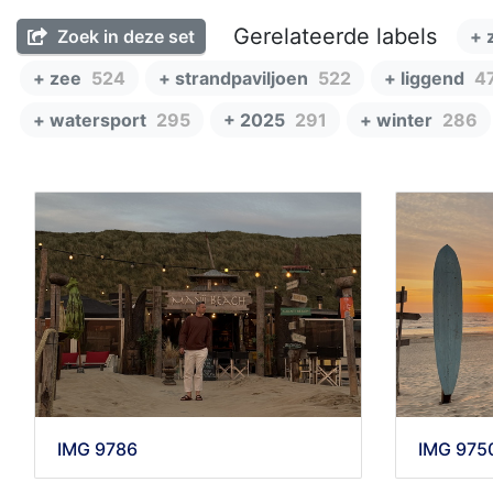
Gerelateerde labels
Zoek in deze set
+ 
+ zee
524
+ strandpaviljoen
522
+ liggend
4
+ watersport
295
+ 2025
291
+ winter
286
IMG 9786
IMG 975