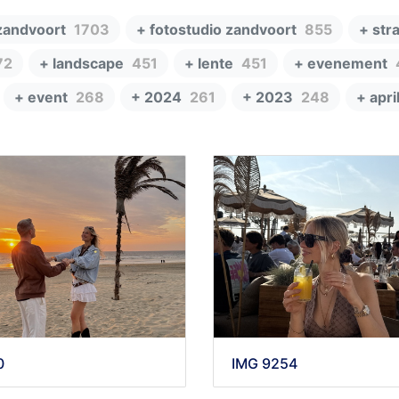
zandvoort
1703
+ fotostudio zandvoort
855
+ str
72
+ landscape
451
+ lente
451
+ evenement
+ event
268
+ 2024
261
+ 2023
248
+ apri
0
IMG 9254