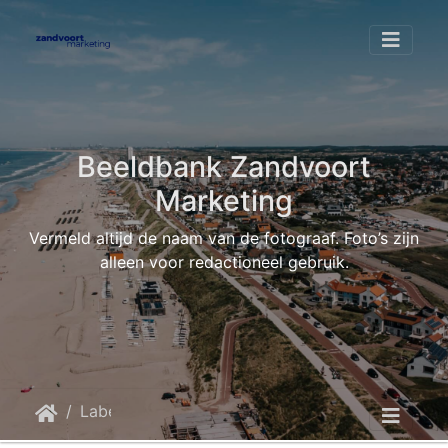
Beeldbank Zandvoort
Marketing
Vermeld altijd de naam van de fotograaf. Foto’s zijn
alleen voor redactioneel gebruik.
Label
landscape