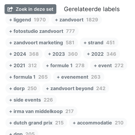
Gerelateerde labels
Zoek in deze set
+ liggend
1970
+ zandvoort
1829
+ fotostudio zandvoort
777
+ zandvoort marketing
581
+ strand
451
+ 2024
368
+ 2023
360
+ 2022
346
+ 2021
312
+ formule 1
278
+ event
272
+ formula 1
265
+ evenement
263
+ dorp
250
+ zandvoort beyond
242
+ side events
226
+ irma van middelkoop
217
+ dutch grand prix
215
+ accommodatie
210
+ dgp
205