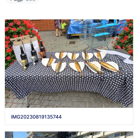
IMG20230819135744