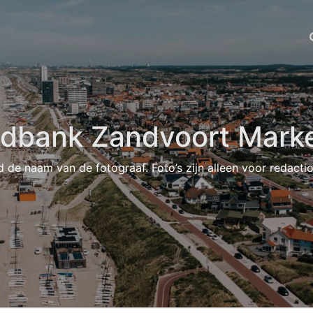
ldbank Zandvoort Marke
d de naam van de fotograaf. Foto’s zijn alleen voor redacti