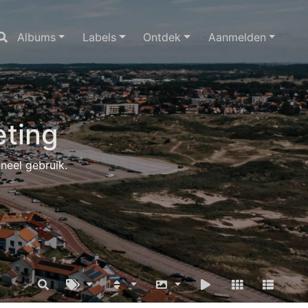
Albums
Labels
Ontdek
Aanmelden
ting
oneel gebruik.