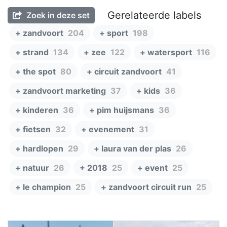
Gerelateerde labels
Zoek in deze set
+ zandvoort
204
+ sport
198
+ strand
134
+ zee
122
+ watersport
116
+ the spot
80
+ circuit zandvoort
41
+ zandvoort marketing
37
+ kids
36
+ kinderen
36
+ pim huijsmans
36
+ fietsen
32
+ evenement
31
+ hardlopen
29
+ laura van der plas
26
+ natuur
26
+ 2018
25
+ event
25
+ le champion
25
+ zandvoort circuit run
25