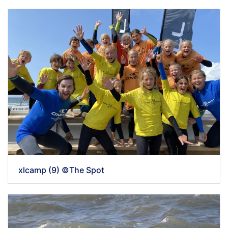
xlcamp (9) ©The Spot