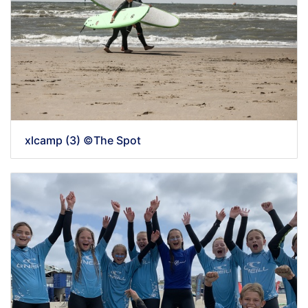
xlcamp (3) ©The Spot