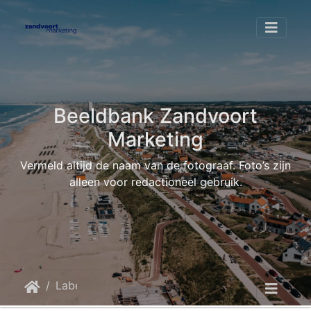
Beeldbank Zandvoort
Marketing
Vermeld altijd de naam van de fotograaf. Foto’s zijn
alleen voor redactioneel gebruik.
Label
recreatief