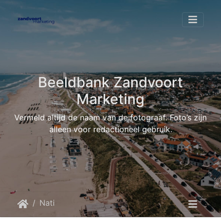
Beeldbank Zandvoort
Marketing
Vermeld altijd de naam van de fotograaf. Foto’s zijn
alleen voor redactioneel gebruik.
Nationaal Park Zuid-Kennemerland
IMG-7315