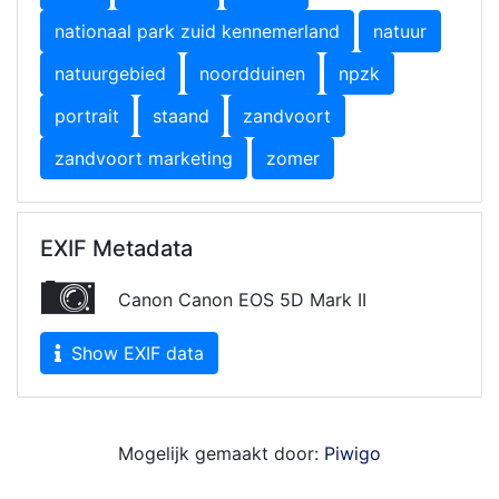
nationaal park zuid kennemerland
natuur
natuurgebied
noordduinen
npzk
portrait
staand
zandvoort
zandvoort marketing
zomer
EXIF Metadata
Canon Canon EOS 5D Mark II
Show EXIF data
Mogelijk gemaakt door:
Piwigo