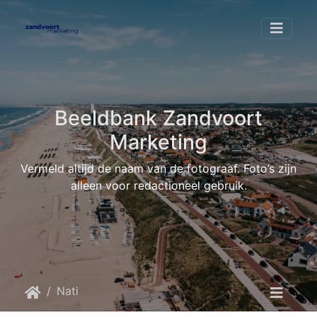
Beeldbank Zandvoort
Marketing
Vermeld altijd de naam van de fotograaf. Foto’s zijn
alleen voor redactioneel gebruik.
Nationaal Park Zuid-Kennemerland
NPZK-Noordduinen-PH-10