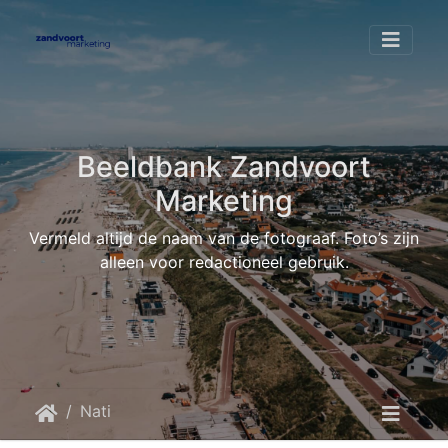
Beeldbank Zandvoort
Marketing
Vermeld altijd de naam van de fotograaf. Foto’s zijn
alleen voor redactioneel gebruik.
Nationaal Park Zuid-Kennemerland
IMG 2650