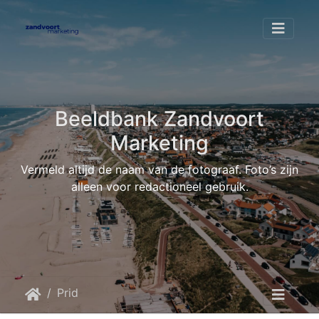
Beeldbank Zandvoort
Marketing
Vermeld altijd de naam van de fotograaf. Foto’s zijn
alleen voor redactioneel gebruik.
Pride at the Beach 2022
20220801 162740