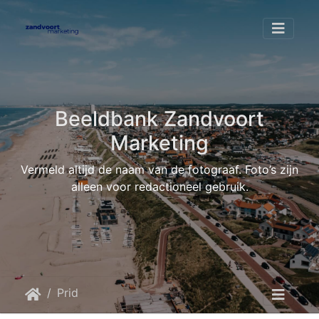
Beeldbank Zandvoort
Marketing
Vermeld altijd de naam van de fotograaf. Foto’s zijn
alleen voor redactioneel gebruik.
Pride at the Beach 2022
IMG 5412