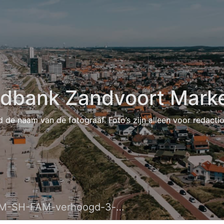
ldbank Zandvoort Marke
d de naam van de fotograaf. Foto’s zijn alleen voor redacti
M-SH-FAM-verhoogd-3-site