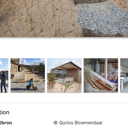
tion
/bron
© Qurios Bloemendaal