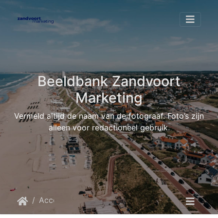
Beeldbank Zandvoort
Marketing
Vermeld altijd de naam van de fotograaf. Foto’s zijn
alleen voor redactioneel gebruik.
Accommodaties
Roompot Zandvoort