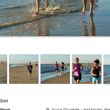
tion
/bron
© Joyce Goverde - Instagram: @a