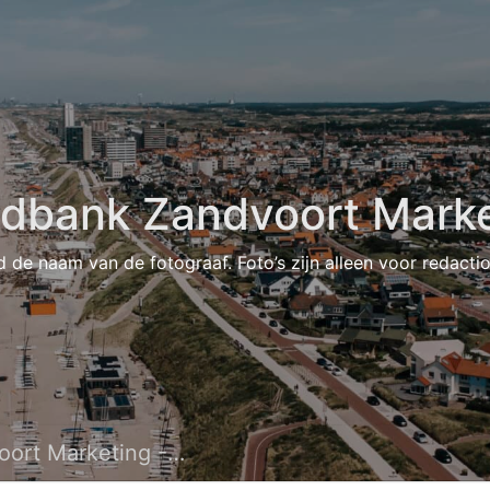
ldbank Zandvoort Marke
d de naam van de fotograaf. Foto’s zijn alleen voor redacti
eting - Visit Zandvoort -9315