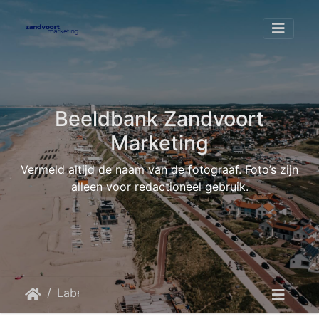
Beeldbank Zandvoort
Marketing
Vermeld altijd de naam van de fotograaf. Foto’s zijn
alleen voor redactioneel gebruik.
Label
20220801 154112