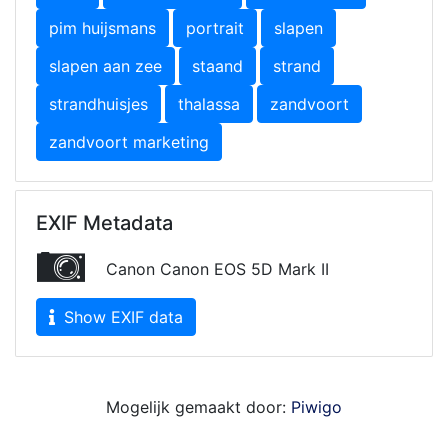
pim huijsmans
portrait
slapen
slapen aan zee
staand
strand
strandhuisjes
thalassa
zandvoort
zandvoort marketing
EXIF Metadata
Canon Canon EOS 5D Mark II
Show EXIF data
Mogelijk gemaakt door:
Piwigo