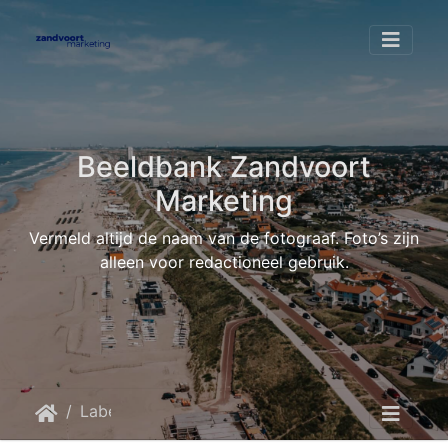
Beeldbank Zandvoort
Marketing
Vermeld altijd de naam van de fotograaf. Foto’s zijn
alleen voor redactioneel gebruik.
Label
IMG-2277