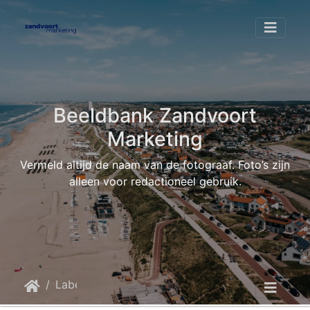
Beeldbank Zandvoort
Marketing
Vermeld altijd de naam van de fotograaf. Foto’s zijn
alleen voor redactioneel gebruik.
Label
formule 1