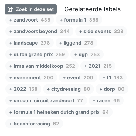
Gerelateerde labels
Zoek in deze set
+ zandvoort
435
+ formula 1
358
+ zandvoort beyond
344
+ side events
328
+ landscape
278
+ liggend
278
+ dutch grand prix
259
+ dgp
253
+ irma van middelkoop
252
+ 2021
215
+ evenement
200
+ event
200
+ f1
183
+ 2022
158
+ citydressing
80
+ dorp
80
+ cm.com circuit zandvoort
77
+ racen
66
+ formula 1 heineken dutch grand prix
64
+ beachforracing
62