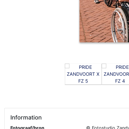
Information
Fotograaf/bron
© Fotostudio Zand