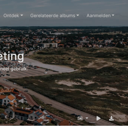
Ontdek
Gerelateerde albums
Aanmelden
ting
oneel gebruik.