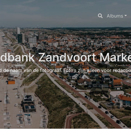
Albums
ldbank Zandvoort Marke
d de naam van de fotograaf. Foto’s zijn alleen voor redacti