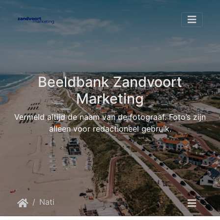
Beeldbank Zandvoort
Marketing
Vermeld altijd de naam van de fotograaf. Foto’s zijn
alleen voor redactioneel gebruik.
Nationale Beach Competitie
FZ X Beach vollybal Nederland 62