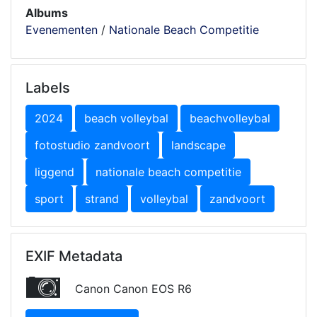
Albums
Evenementen
/
Nationale Beach Competitie
Labels
2024
beach volleybal
beachvolleybal
fotostudio zandvoort
landscape
liggend
nationale beach competitie
sport
strand
volleybal
zandvoort
EXIF Metadata
Canon Canon EOS R6