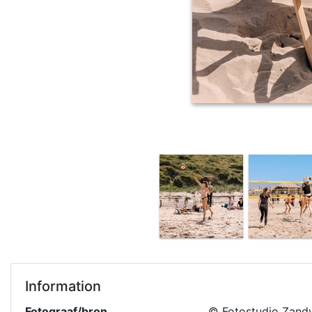
Information
Fotograaf/bron
© Fotostudio Zand