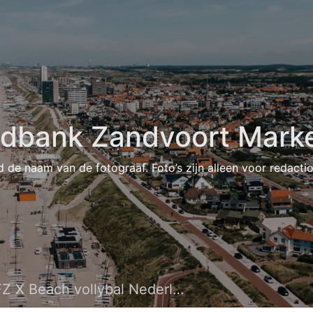
ldbank Zandvoort Marke
d de naam van de fotograaf. Foto’s zijn alleen voor redacti
Z X Beach vollybal Nederland 44