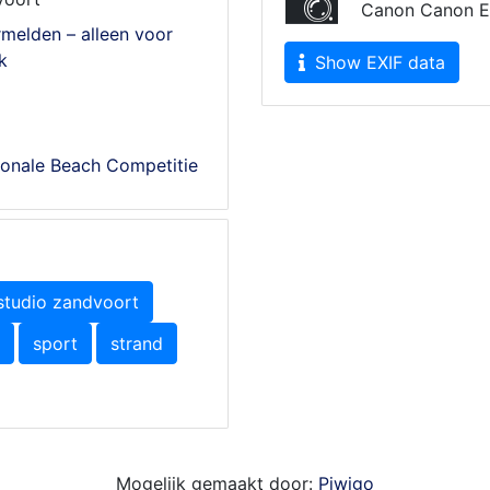
Canon Canon E
melden – alleen voor
k
Show EXIF data
ionale Beach Competitie
studio zandvoort
sport
strand
Mogelijk gemaakt door:
Piwigo