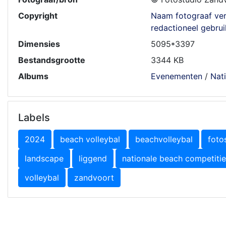
Copyright
Naam fotograaf ver
redactioneel gebrui
Dimensies
5095*3397
Bestandsgrootte
3344 KB
Albums
Evenementen
/
Nat
Labels
2024
beach volleybal
beachvolleybal
foto
landscape
liggend
nationale beach competitie
volleybal
zandvoort