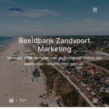
Beeldbank Zandvoort
Marketing
Vermeld altijd de naam van de fotograaf. Foto’s zijn
alleen voor redactioneel gebruik.
Nationale Beach Competitie
FZ X Beach vollybal Nederland 31