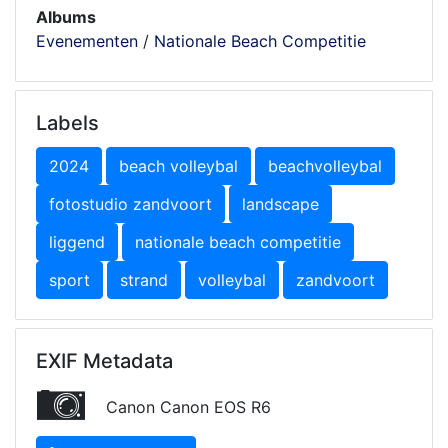
Albums
Evenementen
/
Nationale Beach Competitie
Labels
2024
beach volleybal
beachvolleybal
fotostudio zandvoort
landscape
liggend
nationale beach competitie
sport
strand
volleybal
zandvoort
EXIF Metadata
Canon Canon EOS R6