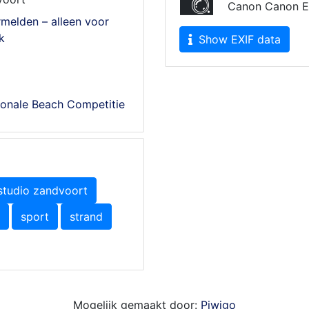
Canon Canon E
melden – alleen voor
k
Show EXIF data
ionale Beach Competitie
studio zandvoort
sport
strand
Mogelijk gemaakt door:
Piwigo