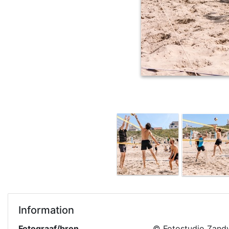
Information
Fotograaf/bron
© Fotostudio Zand