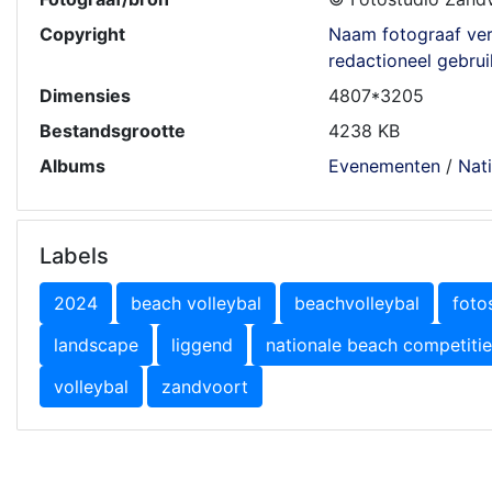
Copyright
Naam fotograaf ver
redactioneel gebrui
Dimensies
4807*3205
Bestandsgrootte
4238 KB
Albums
Evenementen
/
Nat
Labels
2024
beach volleybal
beachvolleybal
foto
landscape
liggend
nationale beach competitie
volleybal
zandvoort