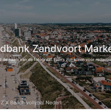
ldbank Zandvoort Marke
d de naam van de fotograaf. Foto’s zijn alleen voor redacti
Z X Beach vollybal Nederland 22