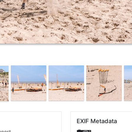
EXIF Metadata
voort