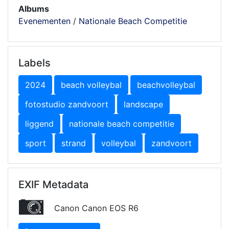
Albums
Evenementen
/
Nationale Beach Competitie
Labels
2024
beach volleybal
beachvolleybal
fotostudio zandvoort
landscape
liggend
nationale beach competitie
sport
strand
volleybal
zandvoort
EXIF Metadata
Canon Canon EOS R6