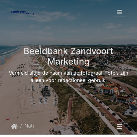
Beeldbank Zandvoort
Marketing
Vermeld altijd de naam van de fotograaf. Foto’s zijn
alleen voor redactioneel gebruik.
Nationale Beach Competitie
FZ X Beach vollybal Nederland 20