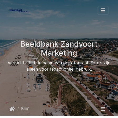
Beeldbank Zandvoort
Marketing
Vermeld altijd de naam van de fotograaf. Foto’s zijn
alleen voor redactioneel gebruik.
Klimaat piraat
zandvoort2207 vielweib-07013