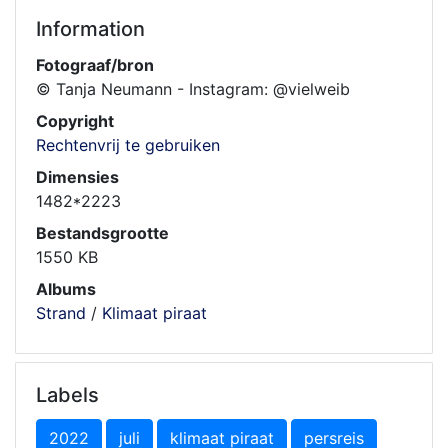
Information
Fotograaf/bron
© Tanja Neumann - Instagram: @vielweib
Copyright
Rechtenvrij te gebruiken
Dimensies
1482*2223
Bestandsgrootte
1550 KB
Albums
Strand
/
Klimaat piraat
Labels
2022
juli
klimaat piraat
persreis