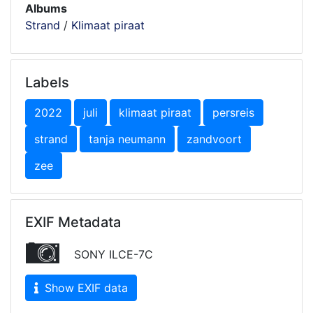
Albums
Strand
/
Klimaat piraat
Labels
2022
juli
klimaat piraat
persreis
strand
tanja neumann
zandvoort
zee
EXIF Metadata
SONY ILCE-7C
Show EXIF data