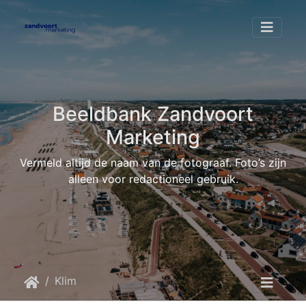
Beeldbank Zandvoort
Marketing
Vermeld altijd de naam van de fotograaf. Foto’s zijn
alleen voor redactioneel gebruik.
Klimaat piraat
zandvoort2207 vielweib-07025