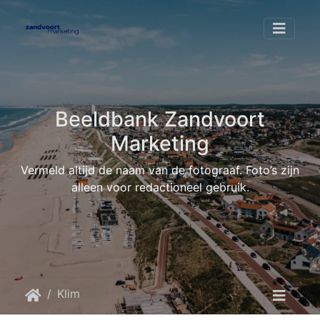
Beeldbank Zandvoort
Marketing
Vermeld altijd de naam van de fotograaf. Foto’s zijn
alleen voor redactioneel gebruik.
Klimaat piraat
zandvoort2207 vielweib-07117