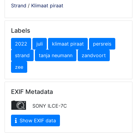
Strand
/
Klimaat piraat
Labels
2022
juli
klimaat piraat
persreis
strand
tanja neumann
zandvoort
zee
EXIF Metadata
SONY ILCE-7C
Show EXIF data